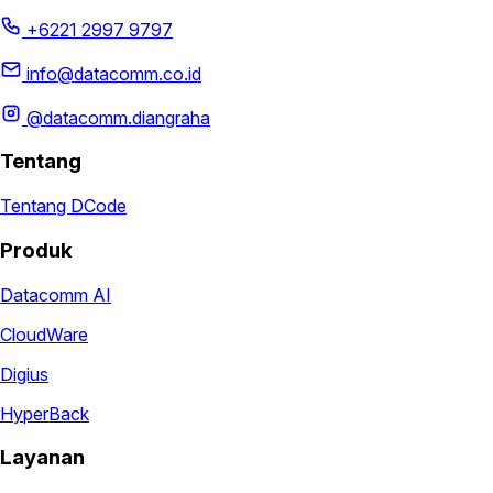
+6221 2997 9797
info@datacomm.co.id
@datacomm.diangraha
Tentang
Tentang DCode
Produk
Datacomm AI
CloudWare
Digius
HyperBack
Layanan