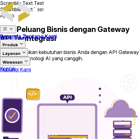
Scramble Text Test
Scramble Text Test
ApiGo
Raih Peluang Bisnis dengan Gateway
Beranda
Tentang Kami
API Terintegrasi
Produk
Transformasikan kebutuhan bisnis Anda dengan API Gateway
Layanan
Telco dan teknologi AI yang canggih.
Wawasan
Kontak
Hubungi Kami